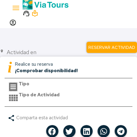
Toggle
support_agent
local_library
navigation
account_circle
RESERVAR ACTIVIDAD
Actividad en
place
i
Realice su reserva
¡Comprobar disponibilidad!
Tipo
receipt
Tipo de Actividad
view_comfy
share
Comparta esta actividad