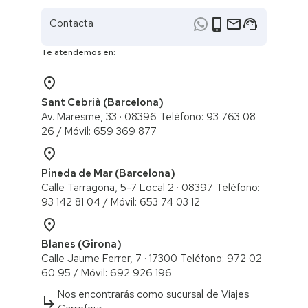
phone_iphone
email
support_agent
Contacta
Te atendemos en:
place
Sant Cebrià (Barcelona)
Av. Maresme, 33 · 08396 Teléfono: 93 763 08
26 / ​Móvil: 659 369 877
place
Pineda de Mar (Barcelona)
Calle Tarragona, 5-7 Local 2 · 08397 Teléfono:
93 142 81 04 / Móvil: 653 74 03 12
place
Blanes (Girona)
Calle Jaume Ferrer, 7 · 17300 Teléfono: 972 02
60 95 / ​Móvil: 692 926 196
Nos encontrarás como sucursal de Viajes
subdirectory_arrow_right