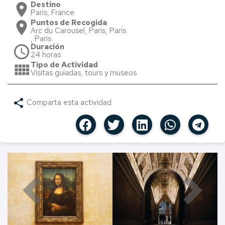
Destino
location_on
Paris, France
Puntos de Recogida
location_on
Arc du Carousel, Paris, Paris
, Paris
Duración
schedule
24 horas
Tipo de Actividad
view_comfy
Visitas guiadas, tours y museos
share
Comparta esta actividad