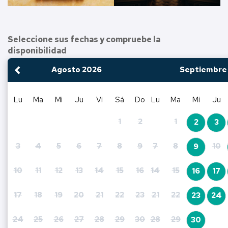
Seleccione sus fechas y compruebe la
disponibilidad
Agosto
2026
Septiembre
<Ant
Lu
Ma
Mi
Ju
Vi
Sá
Do
Lu
Ma
Mi
Ju
1
2
1
2
3
3
4
5
6
7
8
9
7
8
10
9
10
11
12
13
14
15
16
14
15
16
17
17
18
19
20
21
22
23
21
22
23
24
24
25
26
27
28
29
30
28
29
30