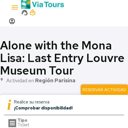
Toggle
support_agent
local_library
navigation
account_circle
Alone with the Mona
Lisa: Last Entry Louvre
Museum Tour
Actividad en
Región Parisina
place
RESERVAR ACTIVIDAD
i
Realice su reserva
¡Comprobar disponibilidad!
Tipo
receipt
Ticket