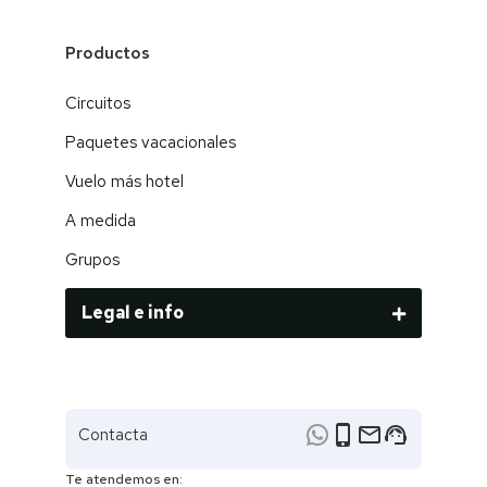
Productos
Circuitos
Paquetes vacacionales
Vuelo más hotel
A medida
Grupos
Legal e info
phone_iphone
email
support_agent
Contacta
Te atendemos en: