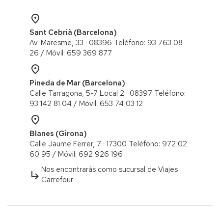
place
Sant Cebrià (Barcelona)
Av. Maresme, 33 · 08396 Teléfono: 93 763 08
26 / ​Móvil: 659 369 877
place
Pineda de Mar (Barcelona)
Calle Tarragona, 5-7 Local 2 · 08397 Teléfono:
93 142 81 04 / Móvil: 653 74 03 12
place
Blanes (Girona)
Calle Jaume Ferrer, 7 · 17300 Teléfono: 972 02
60 95 / ​Móvil: 692 926 196
Nos encontrarás como sucursal de Viajes
subdirectory_arrow_right
Carrefour