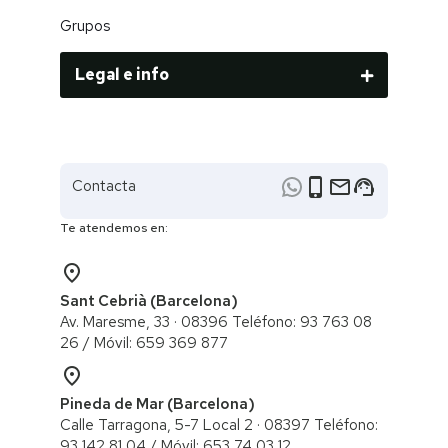
Grupos
Legal e info
phone_iphone
email
support_agent
Contacta
Te atendemos en:
place
Sant Cebrià (Barcelona)
Av. Maresme, 33 · 08396 Teléfono: 93 763 08
26 / ​Móvil: 659 369 877
place
Pineda de Mar (Barcelona)
Calle Tarragona, 5-7 Local 2 · 08397 Teléfono:
93 142 81 04 / Móvil: 653 74 03 12