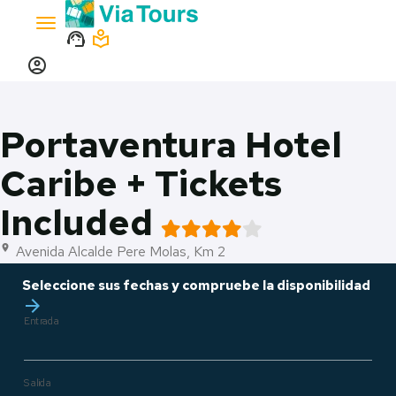
Toggle
support_agent
local_library
navigation
account_circle
Portaventura Hotel
Caribe + Tickets
Included
Avenida Alcalde Pere Molas, Km 2
location_on
Seleccione sus fechas y compruebe la disponibilidad
arrow_forward
Entrada
Salida