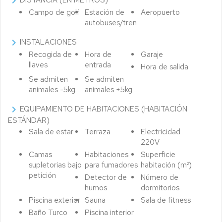
chevron_right
Campo de golf
Estación de
Aeropuerto
autobuses/tren
chevron_right
INSTALACIONES
Recogida de
Hora de
Garaje
llaves
entrada
Hora de salida
Se admiten
Se admiten
animales -5kg
animales +5kg
chevron_right
EQUIPAMIENTO DE HABITACIONES (HABITACIÓN
ESTÁNDAR)
Sala de estar
Terraza
Electricidad
220V
Camas
Habitaciones
Superficie
supletorias bajo
para fumadores
habitación (m²)
petición
Detector de
Número de
humos
dormitorios
Piscina exterior
Sauna
Sala de fitness
Baño Turco
Piscina interior