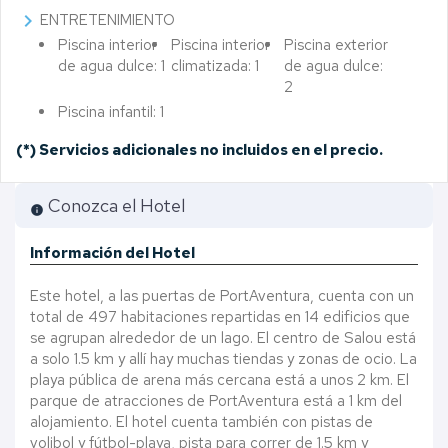
chevron_right
ENTRETENIMIENTO
Piscina interior
Piscina interior
Piscina exterior
de agua dulce: 1
climatizada: 1
de agua dulce:
2
Piscina infantil: 1
(*)
Servicios adicionales no incluidos en el precio.
Conozca el Hotel
info
Información del Hotel
Este hotel, a las puertas de PortAventura, cuenta con un
total de 497 habitaciones repartidas en 14 edificios que
se agrupan alrededor de un lago. El centro de Salou está
a solo 1.5 km y allí hay muchas tiendas y zonas de ocio. La
playa pública de arena más cercana está a unos 2 km. El
parque de atracciones de PortAventura está a 1 km del
alojamiento. El hotel cuenta también con pistas de
volibol y fútbol-playa, pista para correr de 1.5 km y