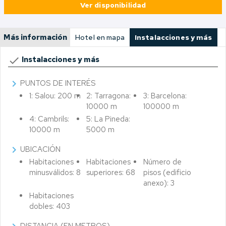
Ver disponibilidad
Más información
Hotel en mapa
Instalacciones y más
done
Instalacciones y más
chevron_right
PUNTOS DE INTERÉS
1: Salou: 200 m
2: Tarragona:
3: Barcelona:
10000 m
100000 m
4: Cambrils:
5: La Pineda:
10000 m
5000 m
chevron_right
UBICACIÓN
Habitaciones
Habitaciones
Número de
minusválidos: 8
superiores: 68
pisos (edificio
anexo): 3
Habitaciones
dobles: 403
DISTANCIA (EN METROS)