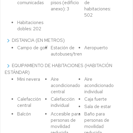
comunicadas
pisos (edificio
de
anexo): 3
habitaciones:
502
Habitaciones
dobles: 202
chevron_right
DISTANCIA (EN METROS)
Campo de golf
Estación de
Aeropuerto
autobuses/tren
chevron_right
EQUIPAMIENTO DE HABITACIONES (HABITACIÓN
ESTÁNDAR)
Mini nevera
Aire
Aire
acondicionado
acondicionado
central
individual
Calefacción
Calefacción
Caja fuerte
central
individual
Sala de estar
Balcón
Accesible para
Baño para
personas de
personas de
movilidad
movilidad
reducida
reducida