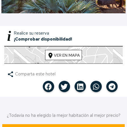
i
Realice su reserva
¡Comprobar disponibilidad!
location_on
VER EN MAPA
share
Comparta este hotel
¿Todavía no ha elegido la mejor habitación al mejor precio?