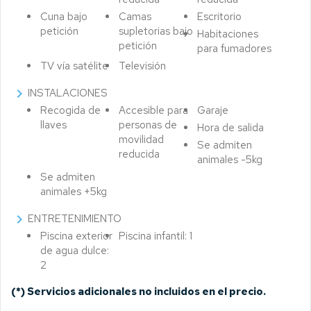
Cuna bajo
Camas
Escritorio
petición
supletorias bajo
Habitaciones
petición
para fumadores
TV vía satélite
Televisión
chevron_right
INSTALACIONES
Recogida de
Accesible para
Garaje
llaves
personas de
Hora de salida
movilidad
Se admiten
reducida
animales -5kg
Se admiten
animales +5kg
chevron_right
ENTRETENIMIENTO
Piscina exterior
Piscina infantil: 1
de agua dulce:
2
(*)
Servicios adicionales no incluidos en el precio.