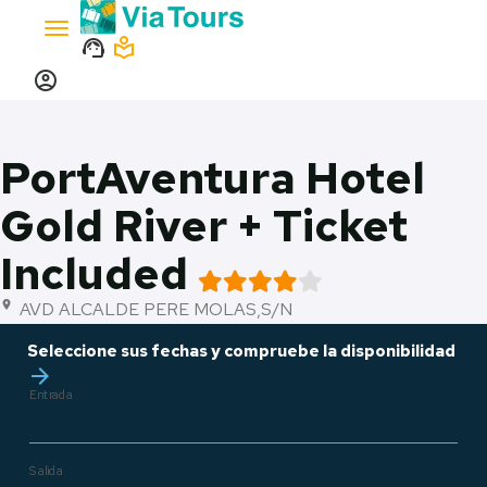
Toggle
support_agent
local_library
navigation
account_circle
PortAventura Hotel
Gold River + Ticket
Included
AVD ALCALDE PERE MOLAS,S/N
location_on
Seleccione sus fechas y compruebe la disponibilidad
arrow_forward
Entrada
Salida