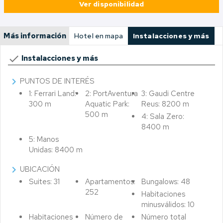
Ver disponibilidad
Más información
Hotel en mapa
Instalacciones y más
done
Instalacciones y más
chevron_right
PUNTOS DE INTERÉS
1: Ferrari Land:
2: PortAventura
3: Gaudi Centre
300 m
Aquatic Park:
Reus: 8200 m
500 m
4: Sala Zero:
8400 m
5: Manos
Unidas: 8400 m
chevron_right
UBICACIÓN
Suites: 31
Apartamentos:
Bungalows: 48
252
Habitaciones
minusválidos: 10
Habitaciones
Número de
Número total