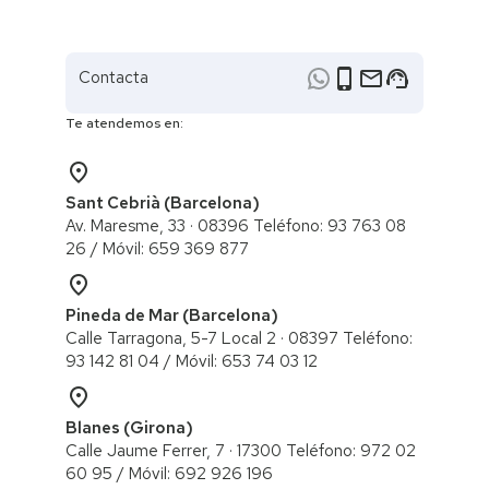
phone_iphone
email
support_agent
Contacta
Te atendemos en:
place
Sant Cebrià (Barcelona)
Av. Maresme, 33 · 08396 Teléfono: 93 763 08
26 / ​Móvil: 659 369 877
place
Pineda de Mar (Barcelona)
Calle Tarragona, 5-7 Local 2 · 08397 Teléfono:
93 142 81 04 / Móvil: 653 74 03 12
place
Blanes (Girona)
Calle Jaume Ferrer, 7 · 17300 Teléfono: 972 02
60 95 / ​Móvil: 692 926 196