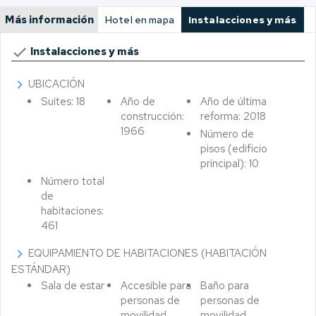
Más información
Hotel en mapa
Instalacciones y más
done
Instalacciones y más
chevron_right
UBICACIÓN
Suites: 18
Año de
Año de última
construcción:
reforma: 2018
1966
Número de
pisos (edificio
principal): 10
Número total
de
habitaciones:
461
chevron_right
EQUIPAMIENTO DE HABITACIONES (HABITACIÓN
ESTÁNDAR)
Sala de estar
Accesible para
Baño para
personas de
personas de
movilidad
movilidad