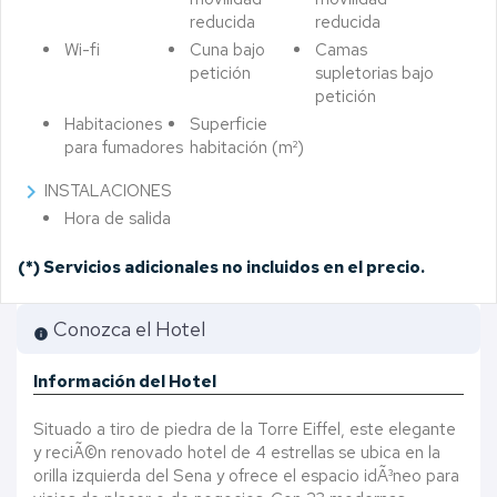
reducida
reducida
Wi-fi
Cuna bajo
Camas
petición
supletorias bajo
petición
Habitaciones
Superficie
para fumadores
habitación (m²)
chevron_right
INSTALACIONES
Hora de salida
(*)
Servicios adicionales no incluidos en el precio.
Conozca el Hotel
info
Información del Hotel
Situado a tiro de piedra de la Torre Eiffel, este elegante
y reciÃ©n renovado hotel de 4 estrellas se ubica en la
orilla izquierda del Sena y ofrece el espacio idÃ³neo para