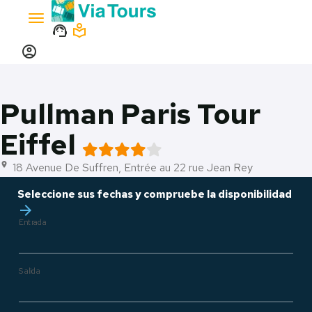
Toggle
support_agent
local_library
navigation
account_circle
Pullman Paris Tour
Eiffel
18 Avenue De Suffren, Entrée au 22 rue Jean Rey
location_on
Seleccione sus fechas y compruebe la disponibilidad
arrow_forward
Entrada
Salida