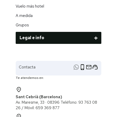
Vuelo más hotel
A medida
Grupos
Legal e info
phone_iphone
email
support_agent
Contacta
Te atendemos en:
place
Sant Cebrià (Barcelona)
Av. Maresme, 33 · 08396 Teléfono: 93 763 08
26 / ​Móvil: 659 369 877
place