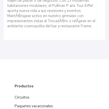
viajes de placer o de negocios. Con 23 modernas
habitaciones modulares, el Pullman P aris Tour Eiffel
aporta nueva vida a sus reuniones y eventos.
MantÃ©ngase activo en nuestro gimnasio con
impresionantes vistas al TrocadÃ©ro o relÃ¡jese en el
ambiente cosmopolita del bar y restaurante Frame.
Productos
Circuitos
Paquetes vacacionales