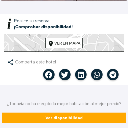
i
Realice su reserva
¡Comprobar disponibilidad!
location_on
VER EN MAPA
share
Comparta este hotel
¿Todavía no ha elegido la mejor habitación al mejor precio?
Ver disponibilidad