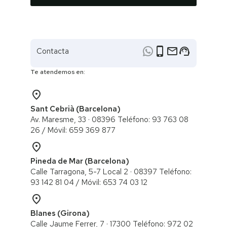
phone_iphone
email
support_agent
Contacta
Te atendemos en:
place
Sant Cebrià (Barcelona)
Av. Maresme, 33 · 08396 Teléfono: 93 763 08
26 / ​Móvil: 659 369 877
place
Pineda de Mar (Barcelona)
Calle Tarragona, 5-7 Local 2 · 08397 Teléfono:
93 142 81 04 / Móvil: 653 74 03 12
place
Blanes (Girona)
Calle Jaume Ferrer, 7 · 17300 Teléfono: 972 02