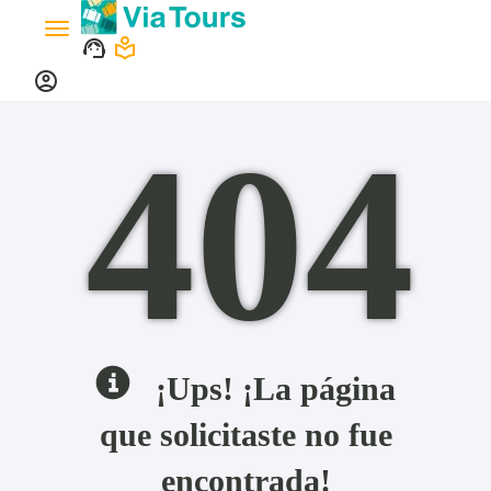
Toggle
support_agent
local_library
navigation
account_circle
404
¡Ups! ¡La página
que solicitaste no fue
encontrada!