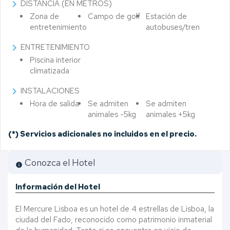
chevron_right
DISTANCIA (EN METROS)
Zona de
Campo de golf
Estación de
entretenimiento
autobuses/tren
chevron_right
ENTRETENIMIENTO
Piscina interior
climatizada
chevron_right
INSTALACIONES
Hora de salida
Se admiten
Se admiten
animales -5kg
animales +5kg
(*)
Servicios adicionales no incluidos en el precio.
Conozca el Hotel
info
Información del Hotel
El Mercure Lisboa es un hotel de 4 estrellas de Lisboa, la
ciudad del Fado, reconocido como patrimonio inmaterial