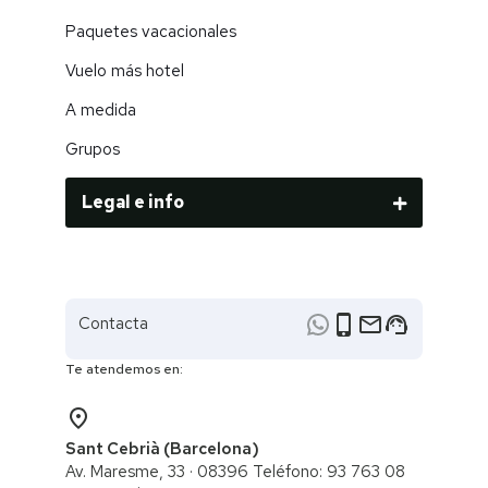
Paquetes vacacionales
Vuelo más hotel
A medida
Grupos
Legal e info
phone_iphone
email
support_agent
Contacta
Te atendemos en:
place
Sant Cebrià (Barcelona)
Av. Maresme, 33 · 08396 Teléfono: 93 763 08