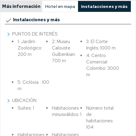
Más información
Hotel en mapa
Instalacciones y más
done
Instalacciones y más
chevron_right
PUNTOS DE INTERÉS
1: Jardim
2: Museu
3: El Corte
Zooloógico:
Calouste
Inglés: 1000 m
200 m
Gulbenkian:
4: Centro
700 m
Comercial
Colombo: 3000
m
5: Ciclóvia : 100
m
chevron_right
UBICACIÓN
Suites: 1
Habitaciones
Número total
minusválidos: 1
de
habitaciones:
104
Habitaciones
Habitaciones