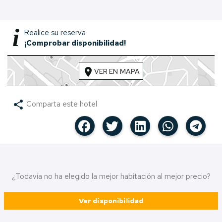
i
Realice su reserva
¡Comprobar disponibilidad!
location_on
VER EN MAPA
share
Comparta este hotel
¿Todavía no ha elegido la mejor habitación al mejor precio?
Ver disponibilidad