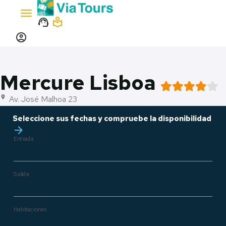
Toggle
support_agent
local_library
navigation
account_circle
Mercure Lisboa
Av. José Malhoa 23
location_on
Seleccione sus fechas y compruebe la disponibilidad
arrow_forward
Entrada
Salida
Habitaciones