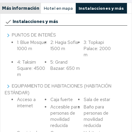
Más información
Hotel en mapa
Instalacciones y más
done
Instalacciones y más
chevron_right
PUNTOS DE INTERÉS
1: Blue Mosque:
2: Hagia Sofia:
3: Topkapi
1000 m
1500 m
Palace: 2000
m
4: Taksim
5: Grand
Square: 4500
Bazaar: 650 m
m
chevron_right
EQUIPAMIENTO DE HABITACIONES (HABITACIÓN
ESTÁNDAR)
Acceso a
Caja fuerte
Sala de estar
internet
Accesible para
Baño para
personas de
personas de
movilidad
movilidad
reducida
reducida