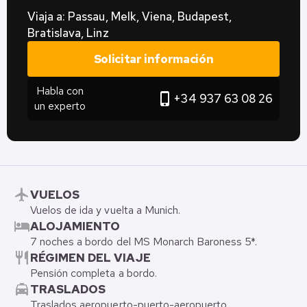
Viaja a: Passau, Melk, Viena, Budapest,
Bratislava, Linz
Solicitar información
Habla con
phone_iphone
+34 937 63 08 26
un experto
flight
VUELOS
Vuelos de ida y vuelta a Munich.
hotel
ALOJAMIENTO
7 noches a bordo del MS Monarch Baroness 5*.
restaurant
RÉGIMEN DEL VIAJE
Pensión completa a bordo.
local_taxi
TRASLADOS
Traslados aeropuerto-puerto-aeropuerto.