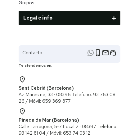
Grupos
Legal e info
phone_iphone
email
support_agent
Contacta
Te atendemos en:
place
Sant Cebrià (Barcelona)
Av. Maresme, 33 · 08396 Teléfono: 93 763 08
26 / ​Móvil: 659 369 877
place
Pineda de Mar (Barcelona)
Calle Tarragona, 5-7 Local 2 · 08397 Teléfono:
93 142 81 04 / Móvil: 653 74 03 12