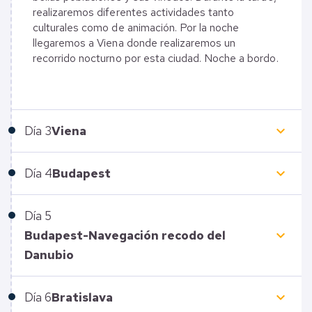
realizaremos diferentes actividades tanto
culturales como de animación. Por la noche
llegaremos a Viena donde realizaremos un
recorrido nocturno por esta ciudad. Noche a bordo.
keyboard_arrow_down
Día
3
Viena
keyboard_arrow_down
Día
4
Budapest
Día
5
keyboard_arrow_down
Budapest-Navegación recodo del
Danubio
keyboard_arrow_down
Día
6
Bratislava