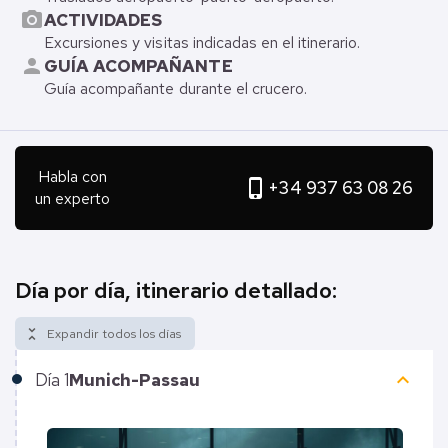
photo_camera
ACTIVIDADES
Excursiones y visitas indicadas en el itinerario.
person
GUÍA ACOMPAÑANTE
Guía acompañante durante el crucero.
Habla con
phone_iphone
+34 937 63 08 26
un experto
Día por día, itinerario detallado:
unfold_less
Expandir todos los días
keyboard_arrow_up
Día
1
Munich-Passau