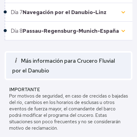
keyboard_arrow_down
Día
7
Navegación por el Danubio-Linz
keyboard_arrow_down
Día
8
Passau-Regensburg-Munich-España
i
Más información para Crucero Fluvial
por el Danubio
IMPORTANTE
Por motivos de seguridad, en caso de crecidas o bajadas
del río, cambios en los horarios de esclusas u otros
eventos de fuerza mayor, el comandante del barco
podrá modificar el programa del crucero. Estas
situaciones son poco frecuentes y no se considerarán
motivo de reclamación.