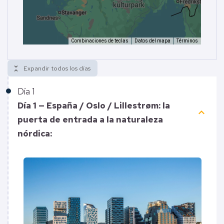
Combinaciones de teclas
Datos del mapa
Términos
unfold_less
Expandir todos los días
Día
1
Día 1 — España / Oslo / Lillestrøm: la
keyboard_arrow_up
puerta de entrada a la naturaleza
nórdica: