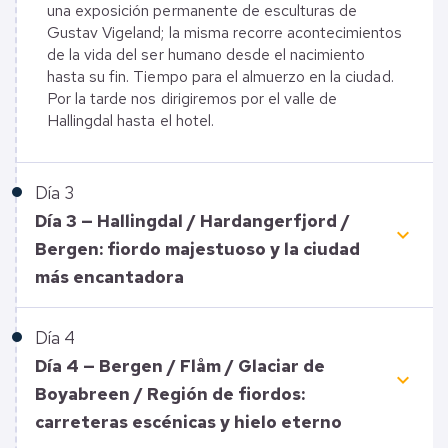
una exposición permanente de esculturas de
Gustav Vigeland; la misma recorre acontecimientos
de la vida del ser humano desde el nacimiento
hasta su fin. Tiempo para el almuerzo en la ciudad.
Por la tarde nos dirigiremos por el valle de
Hallingdal hasta el hotel.
Día
3
Día 3 — Hallingdal / Hardangerfjord /
keyboard_arrow_down
Bergen: fiordo majestuoso y la ciudad
más encantadora
Día
4
Día 4 — Bergen / Flåm / Glaciar de
keyboard_arrow_down
Boyabreen / Región de fiordos:
carreteras escénicas y hielo eterno