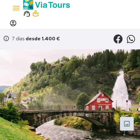
Toggle
support_agent
local_library
navigation
account_circle
info
7 días
desde 1.400 €
photo