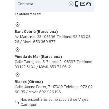
phone_iphone
email
support_agent
Contacta
Te atendemos en:
place
Sant Cebrià (Barcelona)
Av. Maresme, 33 · 08396 Teléfono: 93 763 08
26 / ​Móvil: 659 369 877
place
Pineda de Mar (Barcelona)
Calle Tarragona, 5-7 Local 2 · 08397 Teléfono:
93 142 81 04 / Móvil: 653 74 03 12
place
Blanes (Girona)
Calle Jaume Ferrer, 7 · 17300 Teléfono: 972 02
60 95 / ​Móvil: 692 926 196
Nos encontrarás como sucursal de Viajes
subdirectory_arrow_right
Carrefour