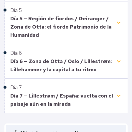
Día
5
Día 5 — Región de fiordos / Geiranger /
keyboard_arrow_down
Zona de Otta: el fiordo Patrimonio de la
Humanidad
Día
6
keyboard_arrow_down
Día 6 — Zona de Otta / Oslo / Lillestrøm:
Lillehammer y la capital a tu ritmo
Día
7
keyboard_arrow_down
Día 7 — Lillestrøm / España: vuelta con el
paisaje aún en la mirada