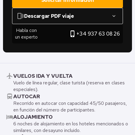
Solicitar información
web_stories
Descargar PDF viaje
expand_more
Habla con
phone_iphone
+34 937 63 08 26
un experto
flight
VUELOS IDA Y VUELTA
Vuelo de línea regular, clase turista (reserva en clases
especiales).
directions_bus
AUTOCAR
Recorrido en autocar con capacidad 45/50 pasajeros,
en función del número de participantes.
hotel
ALOJAMIENTO
6 noches de alojamiento en los hoteles mencionados o
similares, con desayuno incluido.