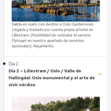
Salida en vuelo con destino a Oslo Gardermoen.
Llegada y traslado por cuenta propia al hotel en
Lillestrøm. (Posibilidad de contratar el servicio
Flytoget en nuestro apartado de servicios
opcionales). Alojamiento.
Día
2
Día 2 — Lillestrøm / Oslo / Valle de
keyboard_arrow_up
Hallingdal: Oslo monumental y el arte de
vivir nórdico