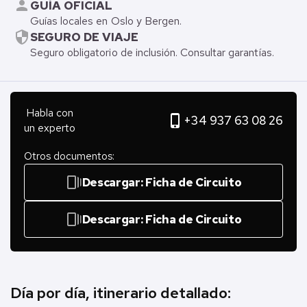
person
GUÍA OFICIAL
Guías locales en Oslo y Bergen.
security
SEGURO DE VIAJE
Seguro obligatorio de inclusión. Consultar garantías.
Habla con
phone_iphone
+34 937 63 08 26
un experto
Otros documentos:
web_stories
Descargar: Ficha de Circuito
web_stories
Descargar: Ficha de Circuito
Día por día, itinerario detallado: