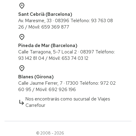
place
Sant Cebrià (Barcelona)
Av. Maresme, 33 · 08396 Teléfono: 93 763 08
26 / ​Móvil: 659 369 877
place
Pineda de Mar (Barcelona)
Calle Tarragona, 5-7 Local 2 · 08397 Teléfono:
93 142 81 04 / Móvil: 653 74 03 12
place
Blanes (Girona)
Calle Jaume Ferrer, 7 · 17300 Teléfono: 972 02
60 95 / ​Móvil: 692 926 196
Nos encontrarás como sucursal de Viajes
subdirectory_arrow_right
Carrefour
© 2008 - 2026