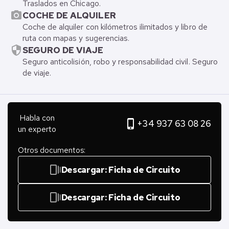
Traslados en Chicago.
photo_camera
COCHE DE ALQUILER
Coche de alquiler con kilómetros ilimitados y libro de
ruta con mapas y sugerencias.
security
SEGURO DE VIAJE
Seguro anticolisión, robo y responsabilidad civil. Seguro
de viaje.
Habla con
phone_iphone
+34 937 63 08 26
un experto
Otros documentos:
web_stories
Descargar: Ficha de Circuito
web_stories
Descargar: Ficha de Circuito