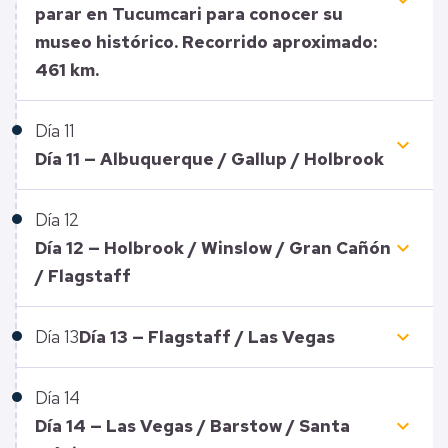
keyboard_arrow_down
parar en Tucumcari para conocer su
museo histórico. Recorrido aproximado:
461 km.
Día
11
keyboard_arrow_down
Día 11 — Albuquerque / Gallup / Holbrook
Día
12
keyboard_arrow_down
Día 12 — Holbrook / Winslow / Gran Cañón
/ Flagstaff
keyboard_arrow_down
Día
13
Día 13 — Flagstaff / Las Vegas
Día
14
keyboard_arrow_down
Día 14 — Las Vegas / Barstow / Santa