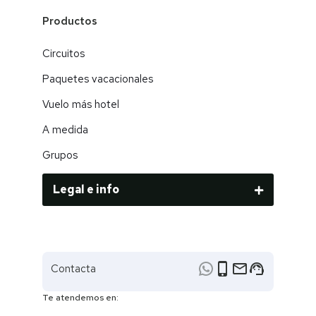
Productos
Circuitos
Paquetes vacacionales
Vuelo más hotel
A medida
Grupos
Legal e info
phone_iphone
email
support_agent
Contacta
Te atendemos en: