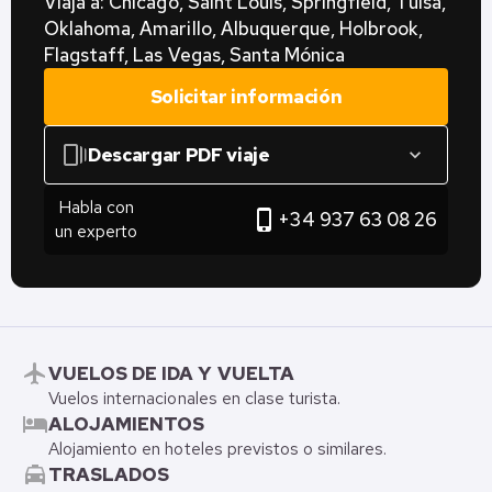
Viaja a: Chicago, Saint Louis, Springfield, Tulsa,
Oklahoma, Amarillo, Albuquerque, Holbrook,
Flagstaff, Las Vegas, Santa Mónica
Solicitar información
web_stories
Descargar PDF viaje
expand_more
Habla con
phone_iphone
+34 937 63 08 26
un experto
flight
VUELOS DE IDA Y VUELTA
Vuelos internacionales en clase turista.
hotel
ALOJAMIENTOS
Alojamiento en hoteles previstos o similares.
local_taxi
TRASLADOS