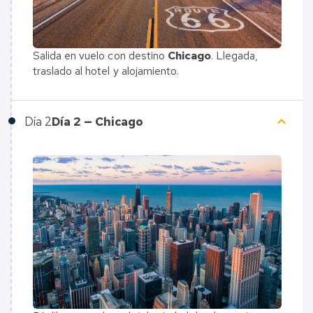
Salida en vuelo con destino
Chicago
. Llegada,
traslado al hotel y alojamiento.
keyboard_arrow_up
Día
2
Día 2 — Chicago