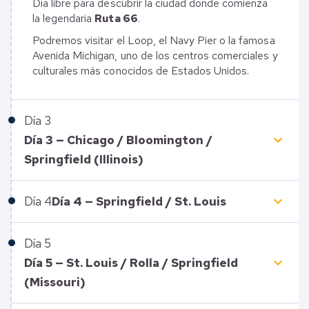
Día libre para descubrir la ciudad donde comienza
la legendaria
Ruta 66
.
Podremos visitar el Loop, el Navy Pier o la famosa
Avenida Michigan, uno de los centros comerciales y
culturales más conocidos de Estados Unidos.
Día
3
keyboard_arrow_down
Día 3 — Chicago / Bloomington /
Springfield (Illinois)
keyboard_arrow_down
Día
4
Día 4 — Springfield / St. Louis
Día
5
keyboard_arrow_down
Día 5 — St. Louis / Rolla / Springfield
(Missouri)