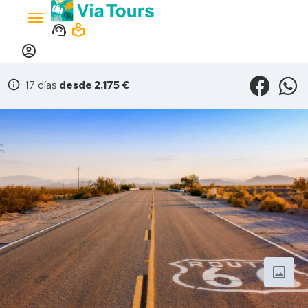
Toggle
support_agent
local_library
navigation
account_circle
info
17 días
desde 2.175 €
photo