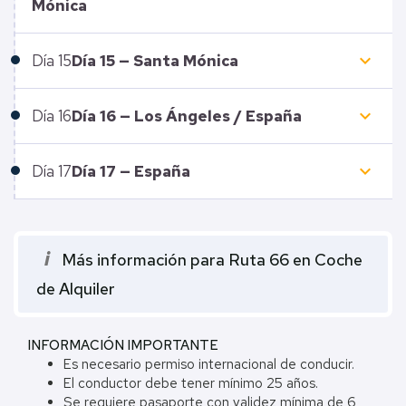
Mónica
keyboard_arrow_down
Día
15
Día 15 — Santa Mónica
keyboard_arrow_down
Día
16
Día 16 — Los Ángeles / España
keyboard_arrow_down
Día
17
Día 17 — España
i
Más información para Ruta 66 en Coche
de Alquiler
INFORMACIÓN IMPORTANTE
Es necesario permiso internacional de conducir.
El conductor debe tener mínimo 25 años.
Se requiere pasaporte con validez mínima de 6