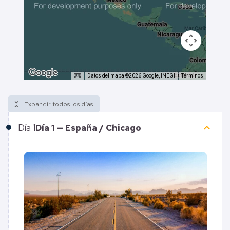
Datos del mapa ©2026 Google, INEGI
Términos
unfold_less
Expandir todos los días
keyboard_arrow_up
Día
1
Día 1 — España / Chicago