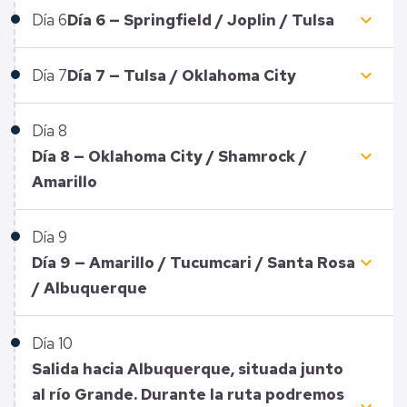
keyboard_arrow_down
Día
6
Día 6 — Springfield / Joplin / Tulsa
keyboard_arrow_down
Día
7
Día 7 — Tulsa / Oklahoma City
Día
8
keyboard_arrow_down
Día 8 — Oklahoma City / Shamrock /
Amarillo
Día
9
keyboard_arrow_down
Día 9 — Amarillo / Tucumcari / Santa Rosa
/ Albuquerque
Día
10
Salida hacia Albuquerque, situada junto
al río Grande. Durante la ruta podremos