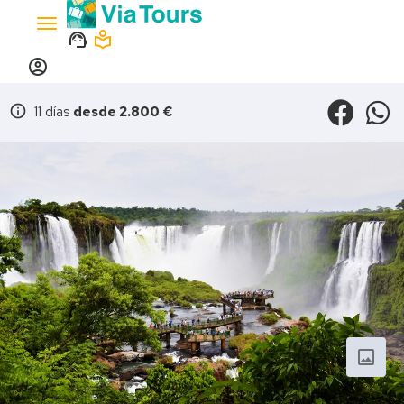
Toggle
support_agent
local_library
navigation
account_circle
info
11 días
desde 2.800 €
photo