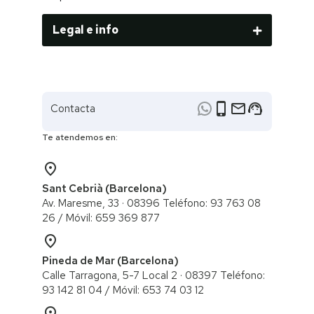
Legal e info
phone_iphone
email
support_agent
Contacta
Te atendemos en:
place
Sant Cebrià (Barcelona)
Av. Maresme, 33 · 08396 Teléfono: 93 763 08
26 / ​Móvil: 659 369 877
place
Pineda de Mar (Barcelona)
Calle Tarragona, 5-7 Local 2 · 08397 Teléfono:
93 142 81 04 / Móvil: 653 74 03 12
place