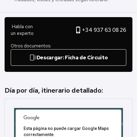
Habla con
phone_iphone
+34 937 63 08 26
un experto
Otros documentos:
web_stories
Descargar: Ficha de Circuito
Día por día, itinerario detallado:
Esta página no puede cargar Google Maps
correctamente.