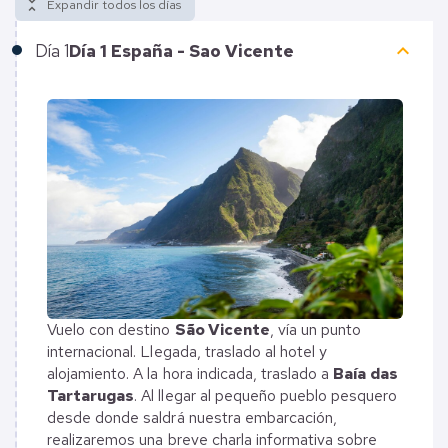
unfold_less
Expandir todos los días
keyboard_arrow_up
Día
1
Día 1 España - Sao Vicente
Vuelo con destino
São Vicente
, vía un punto
internacional. Llegada, traslado al hotel y
alojamiento. A la hora indicada, traslado a
Baía das
Tartarugas
. Al llegar al pequeño pueblo pesquero
desde donde saldrá nuestra embarcación,
realizaremos una breve charla informativa sobre