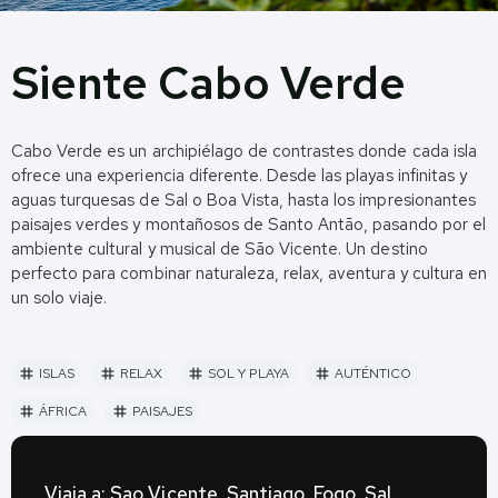
Siente Cabo Verde
Cabo Verde es un archipiélago de contrastes donde cada isla
ofrece una experiencia diferente. Desde las playas infinitas y
aguas turquesas de Sal o Boa Vista, hasta los impresionantes
paisajes verdes y montañosos de Santo Antão, pasando por el
ambiente cultural y musical de São Vicente. Un destino
perfecto para combinar naturaleza, relax, aventura y cultura en
un solo viaje.
ISLAS
RELAX
SOL Y PLAYA
AUTÉNTICO
tag
tag
tag
tag
ÁFRICA
PAISAJES
tag
tag
Viaja a: Sao Vicente, Santiago, Fogo, Sal