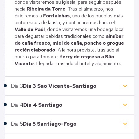
donde visitaremos su iglesia, para seguir después
hacia
Ribeira da Torre
. Tras el almuerzo, nos
dirigiremos a
Fontaínhas
, uno de los pueblos más
pintorescos de la isla, y continuaremos hacia el
Valle de Paúl
, donde visitaremos una bodega local
para degustar bebidas tradicionales como
almíbar
de caña fresco, miel de caña, ponche o grogue
recién elaborado
. A la hora prevista, traslado al
puerto para tomar el
ferry de regreso a São
Vicente
. Llegada, traslado al hotel y alojamiento.
keyboard_arrow_down
Día
3
Día 3 Sao Vicente-Santiago
keyboard_arrow_down
Día
4
Día 4 Santiago
keyboard_arrow_down
Día
5
Día 5 Santiago-Fogo