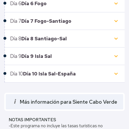
keyboard_arrow_down
Día
6
Día 6 Fogo
keyboard_arrow_down
Día
7
Día 7 Fogo-Santiago
keyboard_arrow_down
Día
8
Día 8 Santiago-Sal
keyboard_arrow_down
Día
9
Día 9 Isla Sal
keyboard_arrow_down
Día
10
Día 10 Isla Sal-España
i
Más información para Siente Cabo Verde
NOTAS IMPORTANTES
-Este programa no incluye las tasas turísticas no