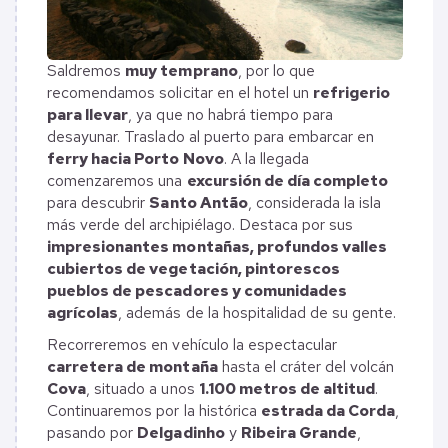
Saldremos
muy temprano
, por lo que
recomendamos solicitar en el hotel un
refrigerio
para llevar
, ya que no habrá tiempo para
desayunar. Traslado al puerto para embarcar en
ferry hacia Porto Novo
. A la llegada
comenzaremos una
excursión de día completo
para descubrir
Santo Antão
, considerada la isla
más verde del archipiélago. Destaca por sus
impresionantes montañas, profundos valles
cubiertos de vegetación, pintorescos
pueblos de pescadores y comunidades
agrícolas
, además de la hospitalidad de su gente.
Recorreremos en vehículo la espectacular
carretera de montaña
hasta el cráter del volcán
Cova
, situado a unos
1.100 metros de altitud
.
Continuaremos por la histórica
estrada da Corda
,
pasando por
Delgadinho
y
Ribeira Grande
,