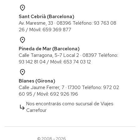
place
Sant Cebrià (Barcelona)
Av. Maresme, 33 · 08396 Teléfono: 93 763 08
26 / ​Móvil: 659 369 877
place
Pineda de Mar (Barcelona)
Calle Tarragona, 5-7 Local 2 · 08397 Teléfono:
93 142 81 04 / Móvil: 653 74 03 12
place
Blanes (Girona)
Calle Jaume Ferrer, 7 · 17300 Teléfono: 972 02
60 95 / ​Móvil: 692 926 196
Nos encontrarás como sucursal de Viajes
subdirectory_arrow_right
Carrefour
© 2008 - 2026