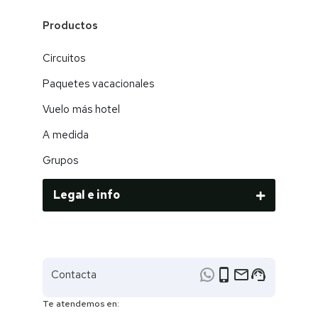
Productos
Circuitos
Paquetes vacacionales
Vuelo más hotel
A medida
Grupos
Legal e info
phone_iphone
email
support_agent
Contacta
Te atendemos en: