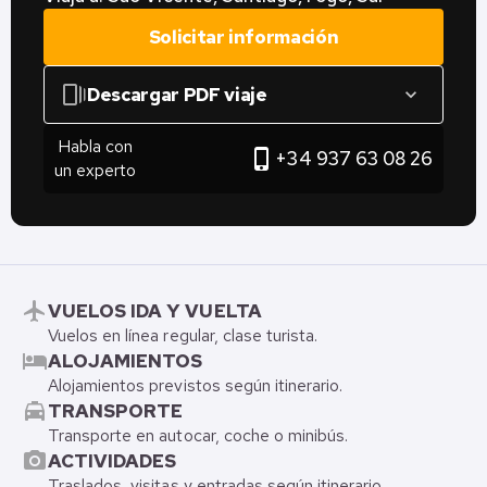
Solicitar información
web_stories
Descargar PDF viaje
expand_more
Habla con
phone_iphone
+34 937 63 08 26
un experto
flight
VUELOS IDA Y VUELTA
Vuelos en línea regular, clase turista.
hotel
ALOJAMIENTOS
Alojamientos previstos según itinerario.
local_taxi
TRANSPORTE
Transporte en autocar, coche o minibús.
photo_camera
ACTIVIDADES
Traslados, visitas y entradas según itinerario.