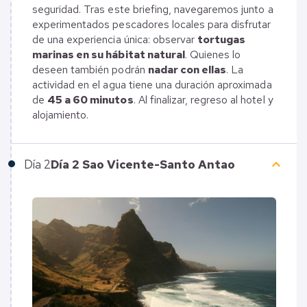
seguridad. Tras este briefing, navegaremos junto a
experimentados pescadores locales para disfrutar
de una experiencia única: observar
tortugas
marinas en su hábitat natural
. Quienes lo
deseen también podrán
nadar con ellas
. La
actividad en el agua tiene una duración aproximada
de
45 a 60 minutos
. Al finalizar, regreso al hotel y
alojamiento.
keyboard_arrow_up
Día
2
Día 2 Sao Vicente-Santo Antao