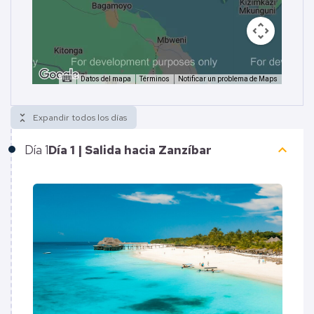
Datos del mapa
Términos
Notificar un problema de Maps
unfold_less
Expandir todos los días
keyboard_arrow_up
Día
1
Día 1 | Salida hacia Zanzíbar