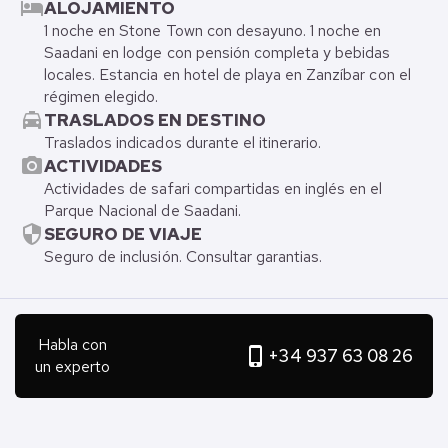
hotel
ALOJAMIENTO
1 noche en Stone Town con desayuno. 1 noche en
Saadani en lodge con pensión completa y bebidas
locales. Estancia en hotel de playa en Zanzíbar con el
régimen elegido.
local_taxi
TRASLADOS EN DESTINO
Traslados indicados durante el itinerario.
photo_camera
ACTIVIDADES
Actividades de safari compartidas en inglés en el
Parque Nacional de Saadani.
security
SEGURO DE VIAJE
Seguro de inclusión. Consultar garantias.
Habla con
phone_iphone
+34 937 63 08 26
un experto