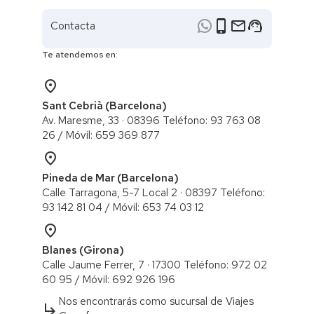
phone_iphone
email
support_agent
Contacta
Te atendemos en:
place
Sant Cebrià (Barcelona)
Av. Maresme, 33 · 08396 Teléfono: 93 763 08
26 / ​Móvil: 659 369 877
place
Pineda de Mar (Barcelona)
Calle Tarragona, 5-7 Local 2 · 08397 Teléfono:
93 142 81 04 / Móvil: 653 74 03 12
place
Blanes (Girona)
Calle Jaume Ferrer, 7 · 17300 Teléfono: 972 02
60 95 / ​Móvil: 692 926 196
Nos encontrarás como sucursal de Viajes
subdirectory_arrow_right