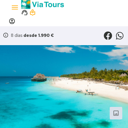
Toggle
support_agent
local_library
navigation
account_circle
info
8 días
desde 1.990 €
photo