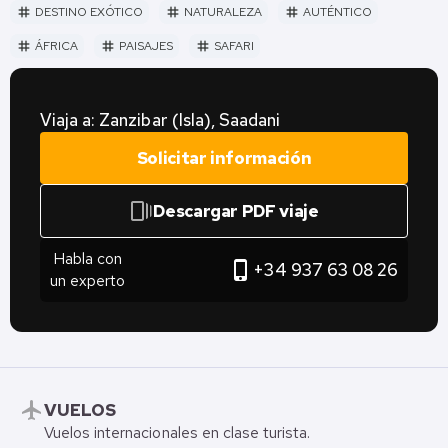
DESTINO EXÓTICO
NATURALEZA
AUTÉNTICO
tag
tag
tag
ÁFRICA
PAISAJES
SAFARI
tag
tag
tag
Viaja a: Zanzibar (Isla), Saadani
Solicitar información
web_stories
Descargar PDF viaje
Habla con
phone_iphone
+34 937 63 08 26
un experto
flight
VUELOS
Vuelos internacionales en clase turista.