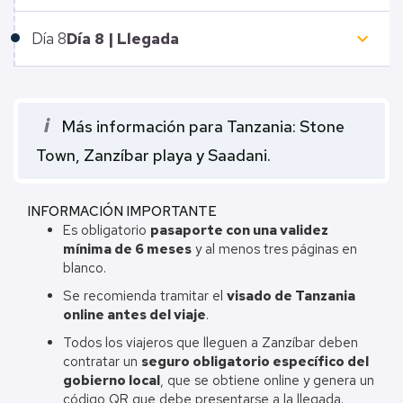
keyboard_arrow_down
Día
8
Día 8 | Llegada
i
Más información para Tanzania: Stone
Town, Zanzíbar playa y Saadani.
INFORMACIÓN IMPORTANTE
Es obligatorio
pasaporte con una validez
mínima de 6 meses
y al menos tres páginas en
blanco.
Se recomienda tramitar el
visado de Tanzania
online antes del viaje
.
Todos los viajeros que lleguen a Zanzíbar deben
contratar un
seguro obligatorio específico del
gobierno local
, que se obtiene online y genera un
código QR que debe presentarse a la llegada.