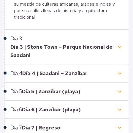
su mezcla de culturas africanas, árabes e indias y
por sus calles llenas de historia y arquitectura
tradicional.
Día
3
keyboard_arrow_down
Día 3 | Stone Town – Parque Nacional de
Saadani
keyboard_arrow_down
Día
4
Día 4 | Saadani – Zanzíbar
keyboard_arrow_down
Día
5
Día 5 | Zanzíbar (playa)
keyboard_arrow_down
Día
6
Día 6 | Zanzíbar (playa)
keyboard_arrow_down
Día
7
Día 7 | Regreso