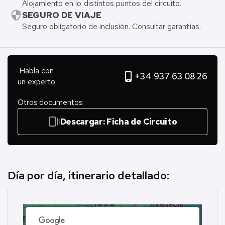
Alojamiento en lo distintos puntos del circuito.
security
SEGURO DE VIAJE
Seguro obligatorio de inclusión. Consultar garantías.
Habla con
phone_iphone
+34 937 63 08 26
un experto
Otros documentos:
web_stories
Descargar: Ficha de Circuito
Día por día, itinerario detallado: