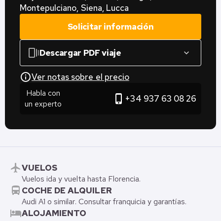
Montepulciano, Siena, Lucca
Solicitar información
web_stories
Descargar PDF viaje
expand_more
info
Ver notas sobre el precio
Habla con
phone_iphone
+34 937 63 08 26
un experto
flight
VUELOS
Vuelos ida y vuelta hasta Florencia.
directions_bus
COCHE DE ALQUILER
Audi A1 o similar. Consultar franquicia y garantías.
hotel
ALOJAMIENTO