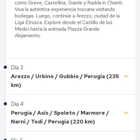
como Greve, Castellina, Gaiole y Radda in Chianti.
Viva la auténtica experiencia toscana visitando
bodegas. Luego, continúe a Arezzo, ciudad de la
Liga Etrusca. Explore desde el Castillo de los
Medici hasta la animada Piazza Grande.
Alojamiento.
Día
3
keyboard_arrow_down
Arezzo / Urbino / Gubbio / Perugia (235
km)
Día
4
keyboard_arrow_down
Perugia / Asís / Spoleto / Marmore /
Narni / Todi / Perugia (220 km)