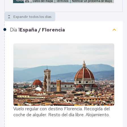
Datos del mapa
Términos
Notificar un problema de Maps
unfold_less
Expandir todos los días
keyboard_arrow_up
Día
1
España / Florencia
Vuelo regular con destino Florencia. Recogida del
coche de alquiler. Resto del día libre. Alojamiento.