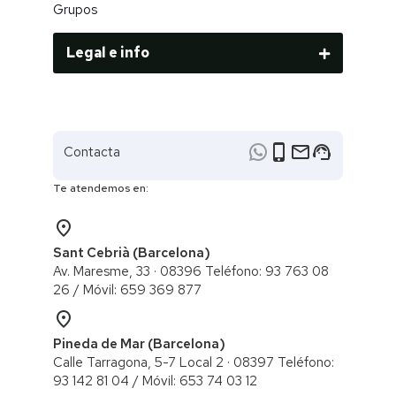
Grupos
Legal e info
phone_iphone
email
support_agent
Contacta
Te atendemos en:
place
Sant Cebrià (Barcelona)
Av. Maresme, 33 · 08396 Teléfono: 93 763 08
26 / ​Móvil: 659 369 877
place
Pineda de Mar (Barcelona)
Calle Tarragona, 5-7 Local 2 · 08397 Teléfono:
93 142 81 04 / Móvil: 653 74 03 12