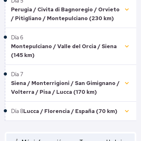
Día
5
keyboard_arrow_down
Perugia / Civita di Bagnoregio / Orvieto
/ Pitigliano / Montepulciano (230 km)
Día
6
keyboard_arrow_down
Montepulciano / Valle del Orcia / Siena
(145 km)
Día
7
keyboard_arrow_down
Siena / Monterrigioni / San Gimignano /
Volterra / Pisa / Lucca (170 km)
keyboard_arrow_down
Día
8
Lucca / Florencia / España (70 km)