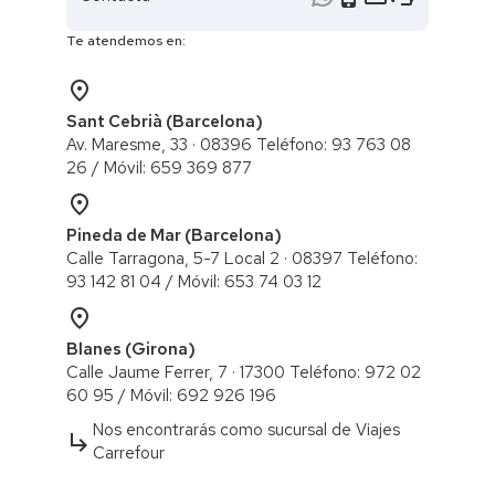
Te atendemos en:
place
Sant Cebrià (Barcelona)
Av. Maresme, 33 · 08396 Teléfono: 93 763 08
26 / ​Móvil: 659 369 877
place
Pineda de Mar (Barcelona)
Calle Tarragona, 5-7 Local 2 · 08397 Teléfono:
93 142 81 04 / Móvil: 653 74 03 12
place
Blanes (Girona)
Calle Jaume Ferrer, 7 · 17300 Teléfono: 972 02
60 95 / ​Móvil: 692 926 196
Nos encontrarás como sucursal de Viajes
subdirectory_arrow_right
Carrefour