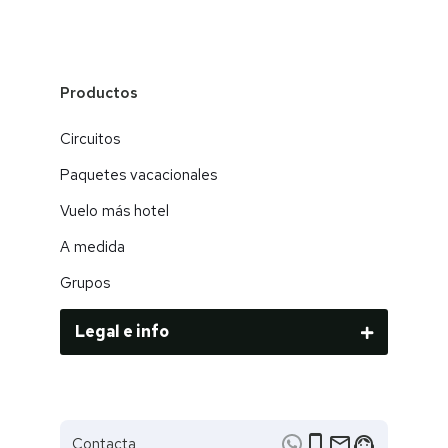
Productos
Circuitos
Paquetes vacacionales
Vuelo más hotel
A medida
Grupos
Legal e info
phone_iphone
email
support_agent
Contacta