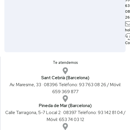
63
08
26
ho
Co
Te atendemos
Sant Cebrià (Barcelona)
Av. Maresme, 33 · 08396 Teléfono: 93 763 08 26 / ​Móvil:
659 369 877
Pineda de Mar (Barcelona)
Calle Tarragona, 5-7 Local 2 · 08397 Teléfono: 93 142 81 04 /
Móvil: 653 74 03 12