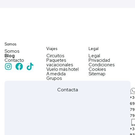
Somos
Viajes
Legal
Somos
Blog
Circuitos
Legal
Contacto
Paquetes
Privacidad
I
F
T
vacacionales
Condiciones
Vuelo más hotel
Cookies
n
a
i
A medida
Sitemap
Grupos
s
c
k
t
e
t
Contacta
a
b
o
+3
g
o
k
69
r
o
79
79
a
k
m
+3
93