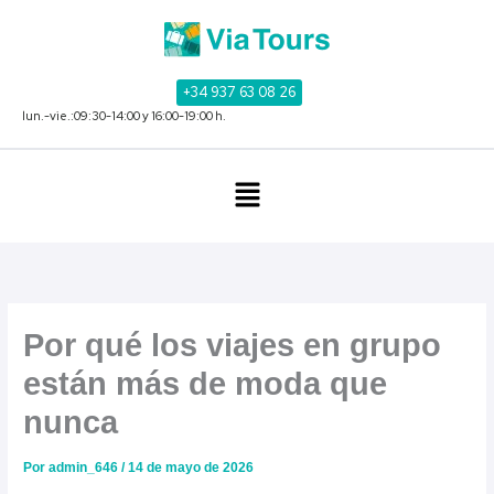
Ir
al
contenido
+34 937 63 08 26
lun.-vie.:09:30-14:00 y 16:00-19:00 h.
Menú
Por qué los viajes en grupo
están más de moda que
nunca
Por
admin_646
/
14 de mayo de 2026