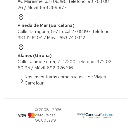
Av. Maresme, 33 · 08396 Teléfono: 93 763 08
26 / ​Móvil: 659 369 877
place
Pineda de Mar (Barcelona)
Calle Tarragona, 5-7 Local 2 · 08397 Teléfono:
93 142 81 04 / Móvil: 653 74 03 12
place
Blanes (Girona)
Calle Jaume Ferrer, 7 · 17300 Teléfono: 972 02
60 95 / ​Móvil: 692 926 196
Nos encontrarás como sucursal de Viajes
subdirectory_arrow_right
Carrefour
© 2008 - 2026
viatours.cat. .
GC003299