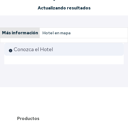
Actualizando resultados
Más información
Hotel en mapa
Conozca el Hotel
info
Productos