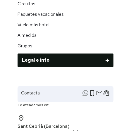
Circuitos
Paquetes vacacionales
Vuelo más hotel
A medida
Grupos
Legal e info
phone_iphone
email
support_agent
Contacta
Te atendemos en:
place
Sant Cebrià (Barcelona)