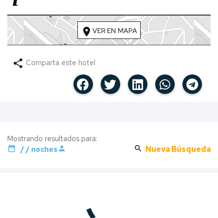
location_on
VER EN MAPA
share
Comparta este hotel
Mostrando resultados para:
date_range
person
search
Nueva Búsqueda
/ / noches